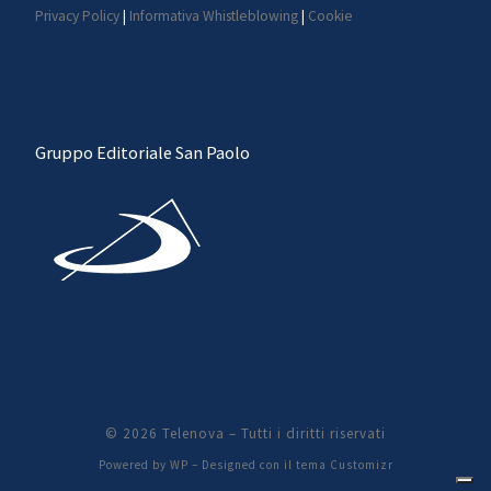
Privacy Policy
|
Informativa Whistleblowing
|
Cookie
Gruppo Editoriale San Paolo
© 2026
Telenova
– Tutti i diritti riservati
Powered by
WP
– Designed con il
tema Customizr