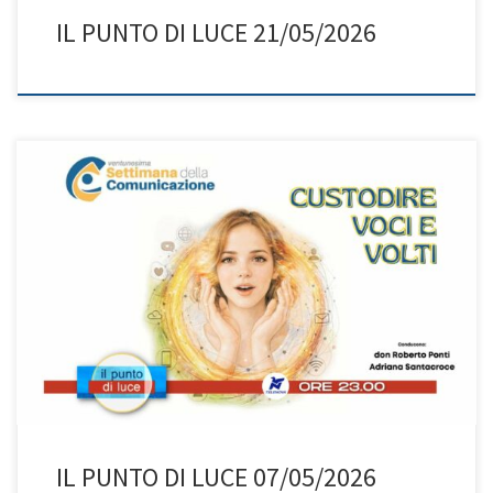
IL PUNTO DI LUCE 21/05/2026
“Custodire Voci e Volti” è il tema della 60ª Giornata Mondiale
delle Comunicazioni Sociali (17 maggio). In un mondo dominato
dalla comunicazione digitale e dall’intelligenza artificiale, quanto
è importante non perdere l’umano? Don Roberto e Adriana ci
guidano a riscoprire il valore dell’incontro, dell’ascolto e della
responsabilità nella comunicazione di […]
IL PUNTO DI LUCE 07/05/2026