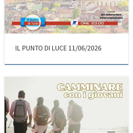
rinascita: “Gesù, confido in Te”. Insieme approfondiscono anche il
messaggio di […]
IL PUNTO DI LUCE 11/06/2026
I giovani non sono il futuro: sono il presente! Don Roberto e
Adriana ci portano nel cuore del XXIX Convegno nazionale di
Pastorale giovanile, che si è svolto a Specchiolla (Brindisi) dal 31
maggio al 2 giugno 2026 con il titolo: “Va’ e accostati”. In un
mondo che corre, scopriamo […]