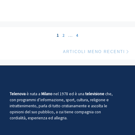
Navigazione articoli
1
2
…
4
Ar
ARTICOLI MENO RECENTI
Telenova
è nata a
Milano
nel 1978 ed è una
televisione
che,
con programmi d’informazione, sport, cultura, religione e
intrattenimento, parla di tutto cristianamente e ascolta le
opinioni del suo pubblico, a cui tiene compagnia con
cordialità, esperienza ed allegria.