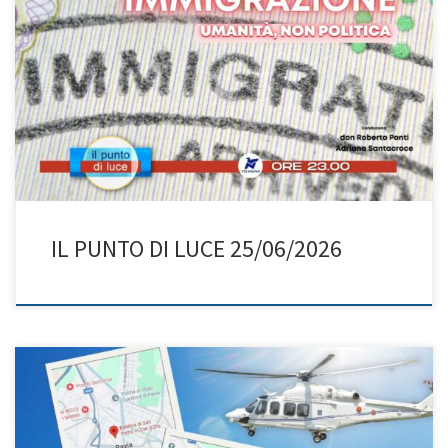
Oltre gli slogan: l’immigrazione è fatta di persone! Adriana e don
Roberto affrontano uno dei temi più complessi del nostro tempo:
l’immigrazione. Non parlano solo di numeri o sicurezza, ma di
volti, storie e dignità umana. In questa puntata: l’eredità di San
Giovanni Battista Scalabrini e Santa Francesca Saverio Cabrini, […]
IL PUNTO DI LUCE 25/06/2026
Papa Leone XIV arriva in Lombardia: un viaggio tra fede e radici!