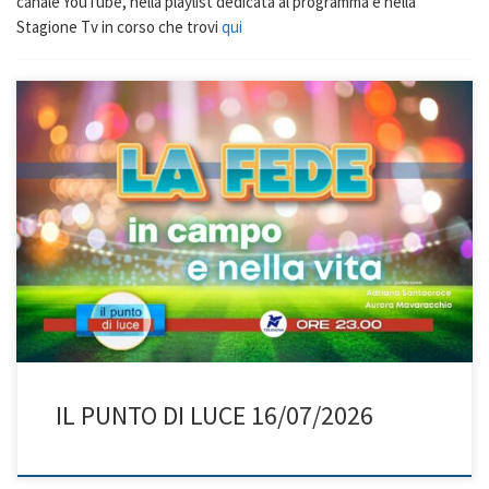
canale YouTube, nella playlist dedicata al programma e nella
Stagione Tv in corso che trovi
qui
La fede scende in campo: oltre il risultato, conta l’uomo! Adriana e
Don Roberto ci portano nel cuore di una sfida che va oltre i 90
minuti: “La fede in campo, la fede nella vita”. Perché credere non
significa avere la vittoria in tasca, ma avere la forza di affrontare
[…]
IL PUNTO DI LUCE 16/07/2026