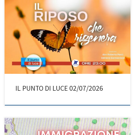
Estate: tempo di ripartire… fermandosi! Don Roberto e Adriana ci
invitano a scoprire il vero valore del riposo. Non una semplice
evasione, ma una rigenerazione profonda di “forze, ideali,
progetti” (cf San J. Escrivá) per ritrovare l’essenziale e lo sguardo
grato sulla vita. In questa puntata si viaggia nell’arte – […]
IL PUNTO DI LUCE 02/07/2026