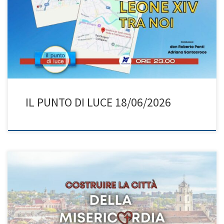
Adriana e don Roberto Ponti ci guidano alla scoperta della storica
visita del Santo Padre a Pavia e a Sant’Angelo Lodigiano, prevista
per sabato 20 giugno. Un evento attesissimo dal titolo evocativo:
“Leone XIV tra noi”. I punti […]
IL PUNTO DI LUCE 18/06/2026
Adriana e don Roberto ci portano a Vilnius, in Lituania, per il Sesto
Congresso Mondiale della Divina Misericordia, facendoci scoprire
come questa città, segnata in passato dal dolore dell’occupazione
sovietica, sia diventata il cuore pulsante di un messaggio di