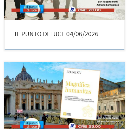
IL PUNTO DI LUCE 04/06/2026
L’uomo al centro della rivoluzione digitale! Stasera don Roberto
con Adriana ci guiderà alla scoperta di Magnifica Humanitas, la
prima enciclica di Papa Leone XIV dedicata alla custodia della
persona umana nel tempo dell’Intelligenza Artificiale. Sapevate
che in questo documento la parola “persona” ricorre 160 volte,
mentre “intelligenza artificiale” solo […]