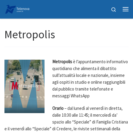
Passa al contenuto
Search
Me
Metropolis
Metropolis
è l’appuntamento informativo
quotidiano che alimenta il dibattito
sull’attualità locale e nazionale, insieme
agli ospiti in studio e online raggiungibili
dal pubblico tramite telefonate e
messaggi WhatsApp
Orario
– dal lunedì al venerdì in diretta,
dalle 10:30 alle 11:45; il mercoledì da’
spazio allo “Speciale” di Famiglia Cristiana
e il venerdì allo “Speciale” di Credere, le riviste settimanali della