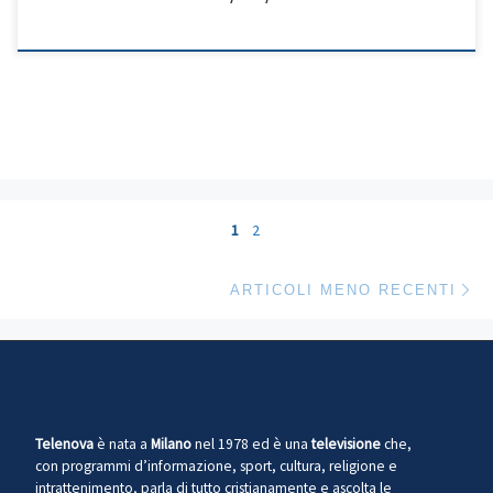
Navigazione articoli
1
2
Ar
ARTICOLI MENO RECENTI
Telenova
è nata a
Milano
nel 1978 ed è una
televisione
che,
con programmi d’informazione, sport, cultura, religione e
intrattenimento, parla di tutto cristianamente e ascolta le