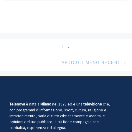
Navigazione articoli
1
2
Ar
ARTICOLI MENO RECENTI
Telenova
è nata a
Milano
nel 1978 ed è una
televisione
che,
con programmi d’informazione, sport, cultura, religione e
intrattenimento, parla di tutto cristianamente e ascolta le
opinioni del suo pubblico, a cui tiene compagnia con
cordialità, esperienza ed allegria.