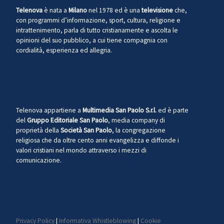
Telenova
è nata a
Milano
nel 1978 ed è una
televisione
che,
con programmi d’informazione, sport, cultura, religione e
intrattenimento, parla di tutto cristianamente e ascolta le
opinioni del suo pubblico, a cui tiene compagnia con
cordialità, esperienza ed allegria.
Telenova appartiene a
Multimedia San Paolo S.r.l.
ed è parte
del
Gruppo Editoriale San Paolo
, media company di
proprietà della
Società San Paolo
, la congregazione
religiosa che da oltre cento anni evangelizza e diffonde i
valori cristiani nel mondo attraverso i mezzi di
comunicazione.
Privacy Policy
|
Informativa Whistleblowing
|
Cookie