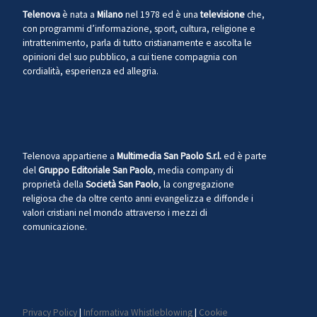
Telenova
è nata a
Milano
nel 1978 ed è una
televisione
che,
con programmi d’informazione, sport, cultura, religione e
intrattenimento, parla di tutto cristianamente e ascolta le
opinioni del suo pubblico, a cui tiene compagnia con
cordialità, esperienza ed allegria.
Telenova appartiene a
Multimedia San Paolo S.r.l.
ed è parte
del
Gruppo Editoriale San Paolo
, media company di
proprietà della
Società San Paolo
, la congregazione
religiosa che da oltre cento anni evangelizza e diffonde i
valori cristiani nel mondo attraverso i mezzi di
comunicazione.
Privacy Policy
|
Informativa Whistleblowing
|
Cookie