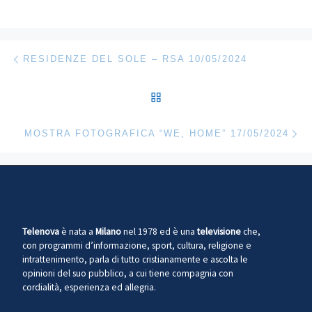
Navigazione articoli
Articolo precedente
RESIDENZE DEL SOLE – RSA 10/05/2024
RITORNA ALLA LISTA DEG
Ar
MOSTRA FOTOGRAFICA “WE, HOME” 17/05/2024
Telenova
è nata a
Milano
nel 1978 ed è una
televisione
che,
con programmi d’informazione, sport, cultura, religione e
intrattenimento, parla di tutto cristianamente e ascolta le
opinioni del suo pubblico, a cui tiene compagnia con
cordialità, esperienza ed allegria.