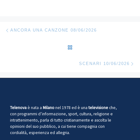
Navigazione articoli
Articolo precedente
ANCORA UNA CANZONE 08/06/2026
RITORNA ALLA LISTA DEG
Ar
SCENARI 10/06/2026
Telenova
è nata a
Milano
nel 1978 ed è una
televisione
che,
con programmi d’informazione, sport, cultura, religione e
intrattenimento, parla di tutto cristianamente e ascolta le
opinioni del suo pubblico, a cui tiene compagnia con
cordialità, esperienza ed allegria.