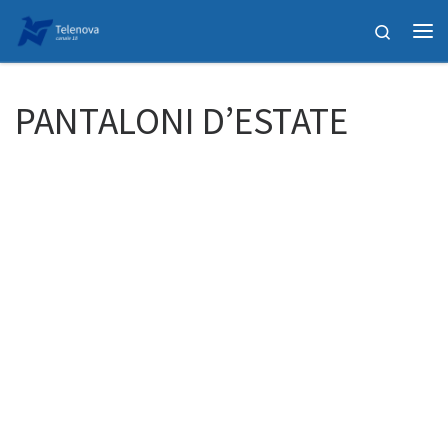
Passa al contenuto
Search
Me
PANTALONI D’ESTATE