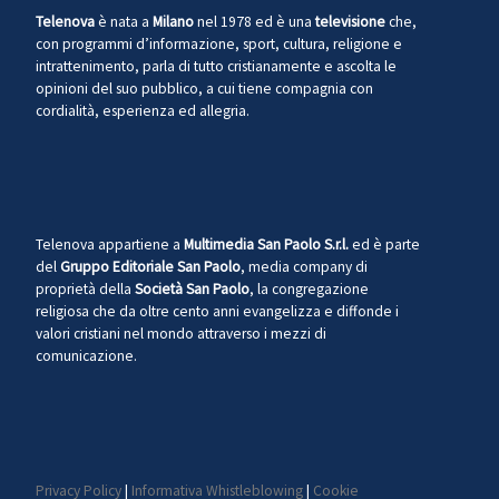
Telenova
è nata a
Milano
nel 1978 ed è una
televisione
che,
con programmi d’informazione, sport, cultura, religione e
intrattenimento, parla di tutto cristianamente e ascolta le
opinioni del suo pubblico, a cui tiene compagnia con
cordialità, esperienza ed allegria.
Telenova appartiene a
Multimedia San Paolo S.r.l.
ed è parte
del
Gruppo Editoriale San Paolo
, media company di
proprietà della
Società San Paolo
, la congregazione
religiosa che da oltre cento anni evangelizza e diffonde i
valori cristiani nel mondo attraverso i mezzi di
comunicazione.
Privacy Policy
|
Informativa Whistleblowing
|
Cookie