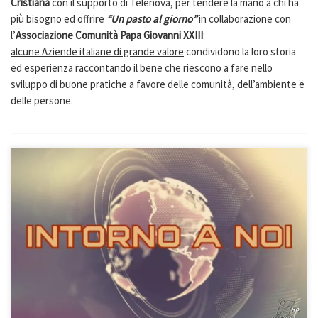
Cristiana
con il supporto di Telenova, per tendere la mano a chi ha
più bisogno ed offrire
“Un pasto al giorno”
in collaborazione con
l’
Associazione Comunità Papa Giovanni XXIII
:
alcune Aziende italiane di grande valore
condividono la loro storia
ed esperienza raccontando il bene che riescono a fare nello
sviluppo di buone pratiche a favore delle comunità, dell’ambiente e
delle persone.
Intorno a noi è il programma che aiuta a conoscere le variegate
realtà di volontariato e di animazione sociale che agiscono sul
territorio italiano, talvolta senza clamore, e che avvicinano i confini
del mondo.