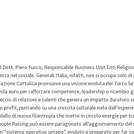
l Dott. Piero Fusco, Responsabile Business Unit Enti Religio
enza nel sociale. Generali Italia, infatti, non si occupa solo di
dazione Cattolica promuove una visione evoluta del Terzo S
0 mila euro per rafforzare competenze, leadership e ricambio 
ccio di relazioni e talenti che genera un impatto duraturo sui
do profit, puntando su una crescita culturale nata dall’esper
llo di nuova filantropia che mette in circolo energie per tra
 People Raising può essere paragonato all’aggiornamento del 
n “sistema operativo umano” evoluto e preparato per far corr