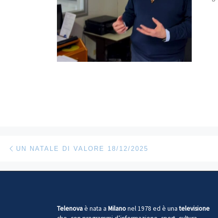
Navigazione articoli
Articolo precedente
UN NATALE DI VALORE 18/12/2025
Telenova
è nata a
Milano
nel 1978 ed è una
televisione