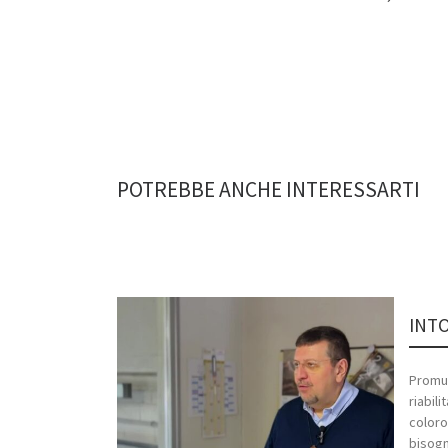
POTREBBE ANCHE INTERESSARTI
INTO
Promuo
riabili
coloro 
bisogn