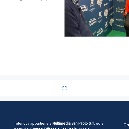
RITORNA ALLA LISTA DEG
Telenova appartiene a
Multimedia San Paolo S.r.l.
ed è
Gr