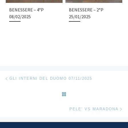
BENESSERE – 4°P
BENESSERE – 2°P
08/02/2025
25/01/2025
Navigazione articoli
Articolo precedente
GLI INTERNI DEL DUOMO 07/11/2025
RITORNA ALLA LISTA DEG
Ar
PELE’ VS MARADONA