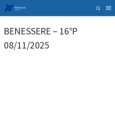
Passa al contenuto
Search
Me
BENESSERE – 16°P
08/11/2025