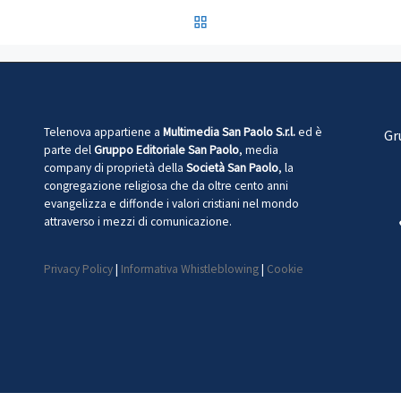
RITORNA ALLA LISTA DEG
Telenova appartiene a
Multimedia San Paolo S.r.l.
ed è
Gr
parte del
Gruppo Editoriale San Paolo
, media
company di proprietà della
Società San Paolo
, la
congregazione religiosa che da oltre cento anni
evangelizza e diffonde i valori cristiani nel mondo
attraverso i mezzi di comunicazione.
Privacy Policy
|
Informativa Whistleblowing
|
Cookie