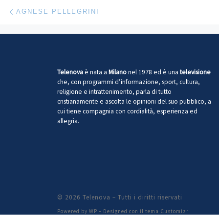
Navigazione articoli
Articolo precedente
AGNESE PELLEGRINI
Telenova
è nata a
Milano
nel 1978 ed è una
televisione
che, con programmi d’informazione, sport, cultura,
religione e intrattenimento, parla di tutto
cristianamente e ascolta le opinioni del suo pubblico, a
cui tiene compagnia con cordialità, esperienza ed
allegria.
© 2026
Telenova
– Tutti i diritti riservati
Powered by
WP
– Designed con il
tema Customizr