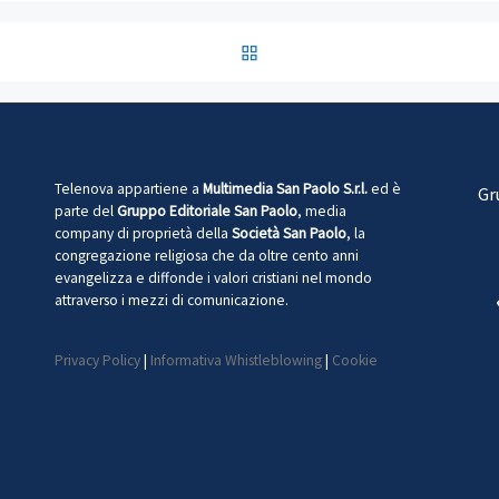
RITORNA ALLA LISTA DEG
Telenova appartiene a
Multimedia San Paolo S.r.l.
ed è
Gr
parte del
Gruppo Editoriale San Paolo
, media
company di proprietà della
Società San Paolo
, la
congregazione religiosa che da oltre cento anni
evangelizza e diffonde i valori cristiani nel mondo
attraverso i mezzi di comunicazione.
Privacy Policy
|
Informativa Whistleblowing
|
Cookie