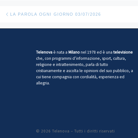
Navigazione articoli
Articolo precedente
LA PAROLA OGNI GIORNO 03/07/2026
Telenova
è nata a
Milano
nel 1978 ed è una
televisione
che, con programmi d’informazione, sport, cultura,
religione e intrattenimento, parla di tutto
cristianamente e ascolta le opinioni del suo pubblico, a
cui tiene compagnia con cordialità, esperienza ed
allegria.
© 2026
Telenova
– Tutti i diritti riservati