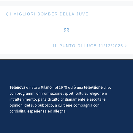
Navigazione articoli
Articolo precedente
I MIGLIORI BOMBER DELLA JUVE
RITORNA ALLA LISTA DEG
Ar
IL PUNTO DI LUCE 11/12/2025
Telenova
è nata a
Milano
nel 1978 ed è una
televisione
che,
con programmi d’informazione, sport, cultura, religione e
intrattenimento, parla di tutto cristianamente e ascolta le
opinioni del suo pubblico, a cui tiene compagnia con
cordialità, esperienza ed allegria.