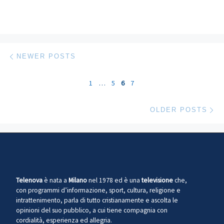
Posts navigation
Newer posts
NEWER POSTS
1
…
5
6
7
Ol
OLDER POSTS
Telenova
è nata a
Milano
nel 1978 ed è una
televisione
che,
con programmi d’informazione, sport, cultura, religione e
intrattenimento, parla di tutto cristianamente e ascolta le
opinioni del suo pubblico, a cui tiene compagnia con
cordialità, esperienza ed allegria.