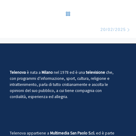
RITORNA ALLA LISTA DEG
Ar
20/02/2025
Telenova
è nata a
Milano
nel 1978 ed è una
televisione
che,
con programmi d’informazione, sport, cultura, religione e
intrattenimento, parla di tutto cristianamente e ascolta le
opinioni del suo pubblico, a cui tiene compagnia con
cordialità, esperienza ed allegria.
Telenova appartiene a
Multimedia San Paolo S.r.l.
ed è parte