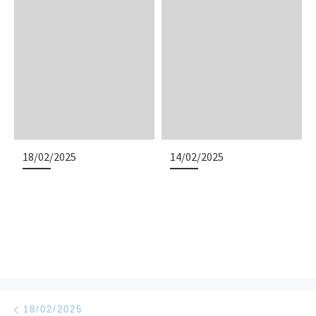
18/02/2025
14/02/2025
Navigazione articoli
Articolo precedente
18/02/2025