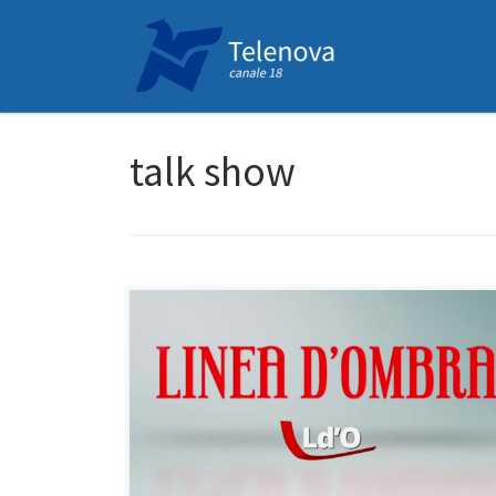
Passa al contenuto
talk show
Linea d’Ombra è lo spazio dedicato all’attualità,
locale e nazionale, con approfondimenti sulla politica
e sui temi rilevanti della società. Ospiti in presenza o in
videocollegamento aggiornano il pubblico con le loro
opinioni, mentre i telespettatori possono intervenire
da casa con sms e messaggi WhatsApp. Durante la
trasmissione, dalle 22:00 […]