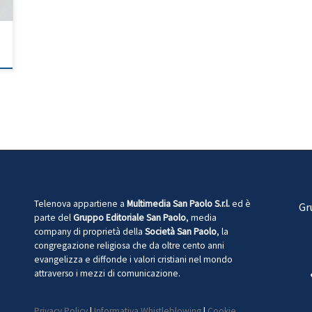
Telenova appartiene a
Multimedia San Paolo S.r.l.
ed è
Gr
parte del
Gruppo Editoriale San Paolo
, media
company di proprietà della
Società San Paolo
, la
congregazione religiosa che da oltre cento anni
evangelizza e diffonde i valori cristiani nel mondo
attraverso i mezzi di comunicazione.
Privacy Policy
|
Informativa Whistleblowing
|
Cookie