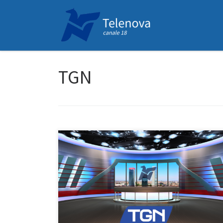
Passa al contenuto
TGN
E’ il notiziario legato al territorio che rivolge grande
attenzione ai temi sociali, al mondo del lavoro, alla
cronaca e all’informazione religiosa con un focus
quotidiano sull’attività pastorale della Chiesa di Milano.
Orario – in diretta, dal lunedì al venerdì, dalle 19:15
alle 19:30. Il sabato e la domenica alle […]