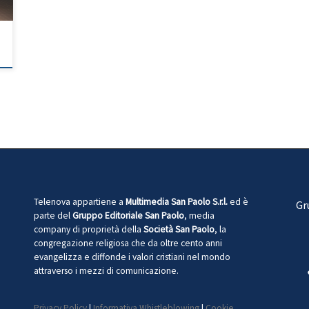
Telenova appartiene a
Multimedia San Paolo S.r.l.
ed è
Gr
parte del
Gruppo Editoriale San Paolo
, media
company di proprietà della
Società San Paolo
, la
congregazione religiosa che da oltre cento anni
evangelizza e diffonde i valori cristiani nel mondo
attraverso i mezzi di comunicazione.
Privacy Policy
|
Informativa Whistleblowing
|
Cookie