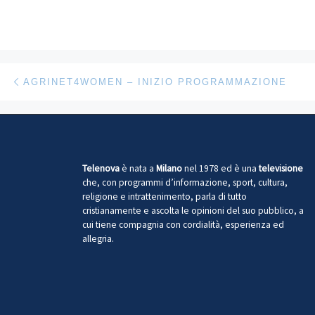
Navigazione articoli
Articolo precedente
AGRINET4WOMEN – INIZIO PROGRAMMAZIONE
Telenova
è nata a
Milano
nel 1978 ed è una
televisione
che, con programmi d’informazione, sport, cultura,
religione e intrattenimento, parla di tutto
cristianamente e ascolta le opinioni del suo pubblico, a
cui tiene compagnia con cordialità, esperienza ed
allegria.