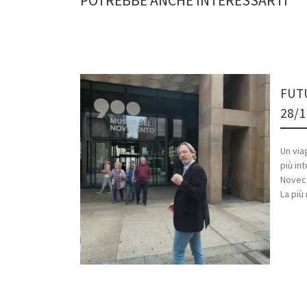
POTREBBE ANCHE INTERESSARTI
FUT
28/1
Un viag
più in
Novece
La più