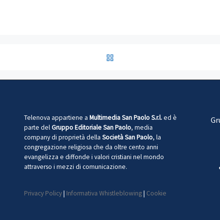
RITORNA ALLA LISTA DEG
Telenova appartiene a
Multimedia San Paolo S.r.l.
ed è
Gr
parte del
Gruppo Editoriale San Paolo
, media
company di proprietà della
Società San Paolo
, la
congregazione religiosa che da oltre cento anni
evangelizza e diffonde i valori cristiani nel mondo
attraverso i mezzi di comunicazione.
Privacy Policy
|
Informativa Whistleblowing
|
Cookie