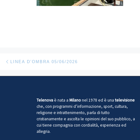
Navigazione articoli
Articolo precedente
LINEA D’OMBRA 05/06/2026
Telenova
è nata a
Milano
nel 1978 ed è una
televisione
che, con programmi d’informazione, sport, cultura,
religione e intrattenimento, parla di tutto
cristianamente e ascolta le opinioni del suo pubblico, a
cui tiene compagnia con cordialità, esperienza ed
allegria.