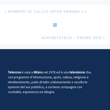
Navigazione articoli
Articolo precedente
MOMENTI DI CALCIO INTER-VERONA 1-1
RITORNA ALLA LISTA DEG
Ar
AGRINET4TECH – PROMO 2026
Telenova
è nata a
Milano
nel 1978 ed è una
televisione
che,
con programmi d’informazione, sport, cultura, religione e
intrattenimento, parla di tutto cristianamente e ascolta le
opinioni del suo pubblico, a cui tiene compagnia con
cordialità, esperienza ed allegria.