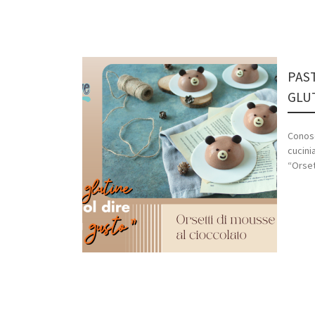
PAS
GLUT
Conosc
cucini
“Orset