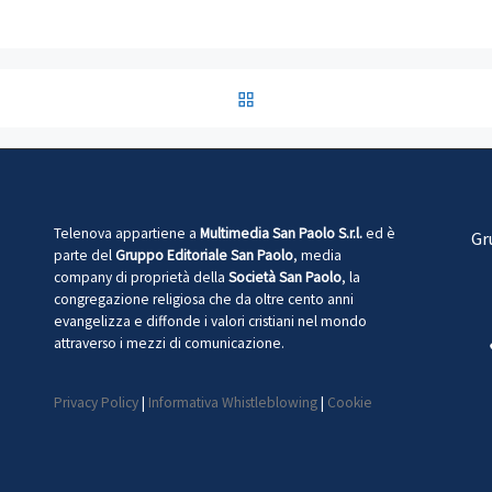
RITORNA ALLA LISTA DEG
Telenova appartiene a
Multimedia San Paolo S.r.l.
ed è
Gr
parte del
Gruppo Editoriale San Paolo
, media
company di proprietà della
Società San Paolo
, la
congregazione religiosa che da oltre cento anni
evangelizza e diffonde i valori cristiani nel mondo
attraverso i mezzi di comunicazione.
Privacy Policy
|
Informativa Whistleblowing
|
Cookie