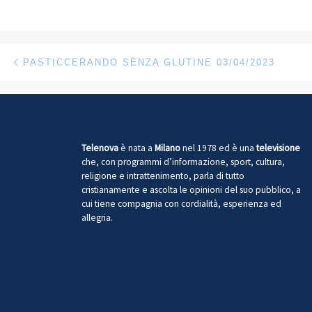
Navigazione articoli
Articolo precedente
PASTICCERANDO SENZA GLUTINE 03/04/2023
Telenova
è nata a
Milano
nel 1978 ed è una
televisione
che, con programmi d’informazione, sport, cultura,
religione e intrattenimento, parla di tutto
cristianamente e ascolta le opinioni del suo pubblico, a
cui tiene compagnia con cordialità, esperienza ed
allegria.