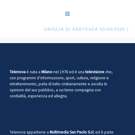
RITORNA ALLA LISTA DEG
Ar
GRIGLIA DI PARTENZA 03/04/2025
Telenova
è nata a
Milano
nel 1978 ed è una
televisione
che,
con programmi d’informazione, sport, cultura, religione e
intrattenimento, parla di tutto cristianamente e ascolta le
opinioni del suo pubblico, a cui tiene compagnia con
cordialità, esperienza ed allegria.
Telenova appartiene a
Multimedia San Paolo S.r.l.
ed è parte