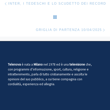
Navigazione articoli
INTER, I TEDESCHI E LO SCUDETTO DEI RECORD
RITORNA ALLA LISTA DEG
Ar
GRIGLIA DI PARTENZA 10/04/2025
Telenova
è nata a
Milano
nel 1978 ed è una
televisione
che,
con programmi d’informazione, sport, cultura, religione e
intrattenimento, parla di tutto cristianamente e ascolta le
opinioni del suo pubblico, a cui tiene compagnia con
cordialità, esperienza ed allegria.