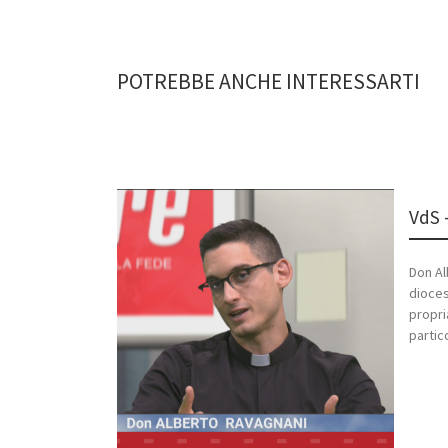
POTREBBE ANCHE INTERESSARTI
VdS 
Don Al
dioces
propri
partic