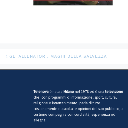
Navigazione articoli
Articolo precedente
GLI ALLENATORI, MAGHI DELLA SALVEZZA
Telenova
è nata a
Milano
nel 1978 ed è una
televisione
che, con programmi d’informazione, sport, cultura,
religione e intrattenimento, parla di tutto
cristianamente e ascolta le opinioni del suo pubblico, a
cui tiene compagnia con cordialità, esperienza ed
allegria.