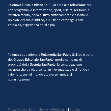
Telenova
è nata a
Milano
nel 1978 ed è una
televisione
che,
con programmi d’informazione, sport, cultura, religione e
intrattenimento, parla di tutto cristianamente e ascolta le
opinioni del suo pubblico, a cui tiene compagnia con
cordialità, esperienza ed allegria.
Telenova appartiene a
Multimedia San Paolo S.r.l.
ed è parte
del
Gruppo Editoriale San Paolo
, media company di
proprietà della
Società San Paolo
, la congregazione
religiosa che da oltre cento anni evangelizza e diffonde i
valori cristiani nel mondo attraverso i mezzi di
comunicazione.
Privacy Policy
|
Informativa Whistleblowing
|
Cookie