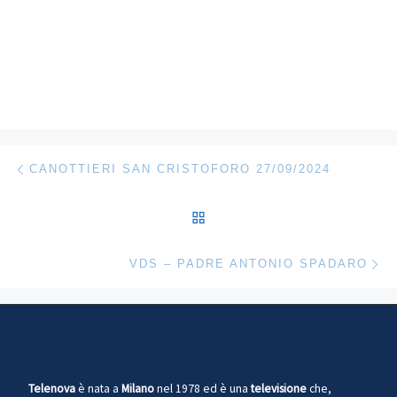
Navigazione articoli
Articolo precedente
CANOTTIERI SAN CRISTOFORO 27/09/2024
RITORNA ALLA LISTA DEG
Ar
VDS – PADRE ANTONIO SPADARO
Telenova
è nata a
Milano
nel 1978 ed è una
televisione
che,